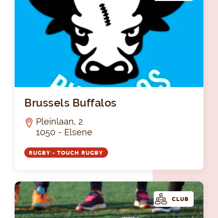
Bru
Brussels Buffalos
Pleinlaan, 2
1050 - Elsene
RUGBY - TOUCH RUGBY
CLUB