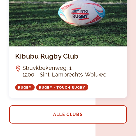
Kib
Kibubu Rugby Club
Struykbekenweg, 1
1200 - Sint-Lambrechts-Woluwe
RUGBY
RUGBY - TOUCH RUGBY
ALLE CLUBS