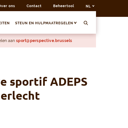
Over ons
Contact
Beheertool
NL
EITEN
STEUN EN HULPMAATREGELEN
delen aan
sport@perspective.brussels
e sportif ADEPS
erlecht