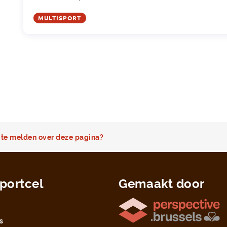
MULTISPORT
te melden over deze pagina?
portcel
Gemaakt door
s