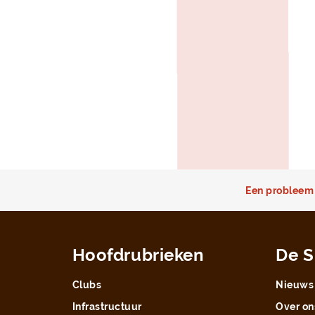
Een probleem 
Hoofdrubrieken
De S
Clubs
Nieuws
Infrastructuur
Over on