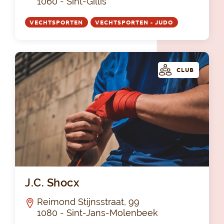
1060 - Sint-Gillis
VECHTSPORTEN
VECHTSPORTEN - JUDO
CLUB
J.C
J.C. Shocx
Reimond Stijnsstraat, 99
1080 - Sint-Jans-Molenbeek