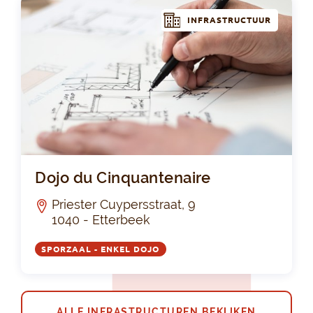
INFRASTRUCTUUR
Doj
Dojo du Cinquantenaire
Priester Cuypersstraat, 9
1040 - Etterbeek
SPORZAAL - ENKEL DOJO
ALLE INFRASTRUCTUREN BEKIJKEN