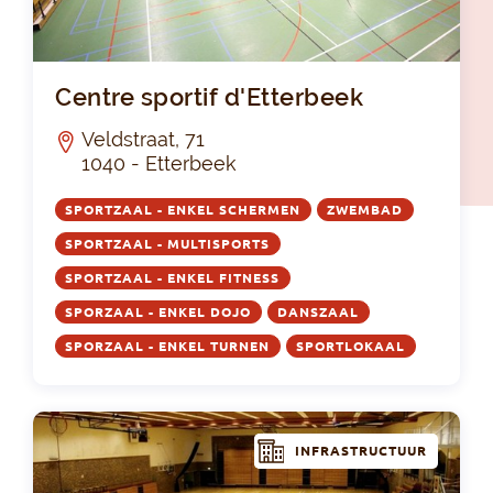
Cen
Centre sportif d'Etterbeek
Veldstraat, 71
1040 - Etterbeek
SPORTZAAL - ENKEL SCHERMEN
ZWEMBAD
SPORTZAAL - MULTISPORTS
SPORTZAAL - ENKEL FITNESS
SPORZAAL - ENKEL DOJO
DANSZAAL
SPORZAAL - ENKEL TURNEN
SPORTLOKAAL
INFRASTRUCTUUR