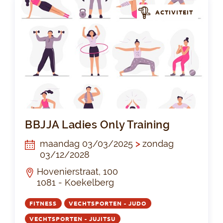
ACTIVITEIT
BBJ
BBJJA Ladies Only Training
maandag 03/03/2025
>
zondag
03/12/2028
Hovenierstraat, 100
1081 - Koekelberg
FITNESS
VECHTSPORTEN - JUDO
VECHTSPORTEN - JUJITSU