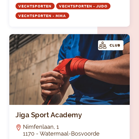
VECHTSPORTEN
VECHTSPORTEN - JUDO
VECHTSPORTEN - MMA
CLUB
Jig
Jiga Sport Academy
Nimfenlaan, 1
1170 - Watermaal-Bosvoorde