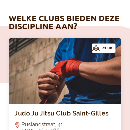
WELKE CLUBS BIEDEN DEZE
DISCIPLINE AAN?
CLUB
Jud
Judo Ju Jitsu Club Saint-Gilles
Ruslandstraat, 41