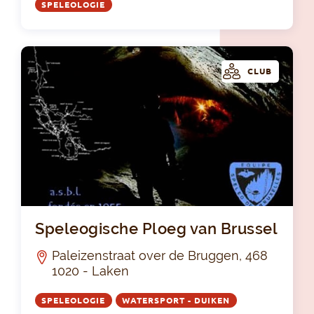
SPELEOLOGIE
CLUB
Spe
Speleogische Ploeg van Brussel
Paleizenstraat over de Bruggen, 468
1020 - Laken
SPELEOLOGIE
WATERSPORT - DUIKEN