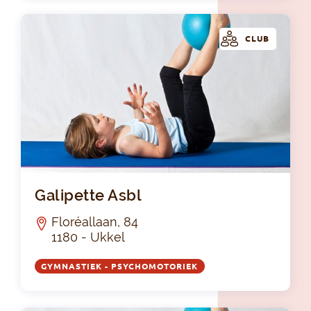
CLUB
Gal
Galipette Asbl
Floréallaan, 84
1180 - Ukkel
GYMNASTIEK - PSYCHOMOTORIEK