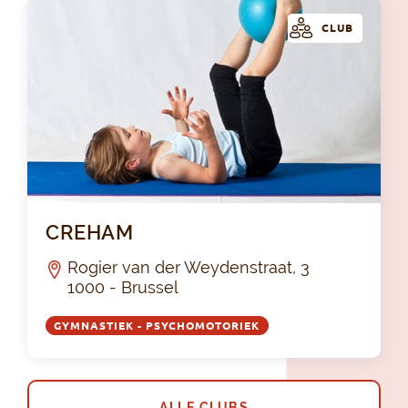
CLUB
CR
CREHAM
Rogier van der Weydenstraat, 3
1000 - Brussel
GYMNASTIEK - PSYCHOMOTORIEK
ALLE CLUBS