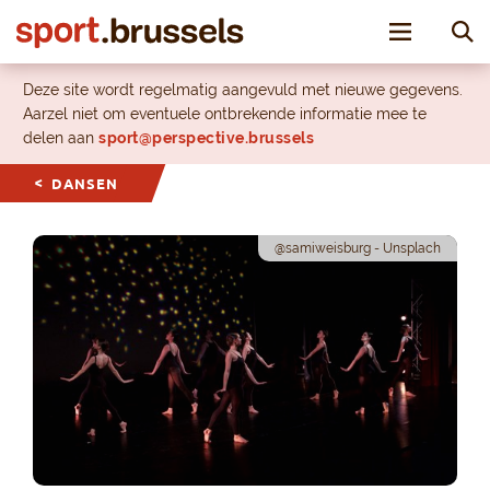
Toggle nav
Deze site wordt regelmatig aangevuld met nieuwe gegevens.
Aarzel niet om eventuele ontbrekende informatie mee te
delen aan
sport@perspective.brussels
DANSEN
@samiweisburg - Unsplach