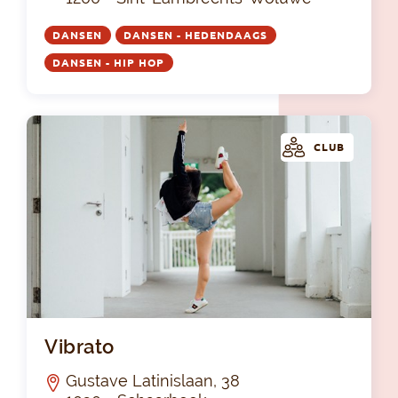
DANSEN
DANSEN - HEDENDAAGS
DANSEN - HIP HOP
CLUB
Vib
Vibrato
Gustave Latinislaan, 38