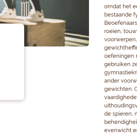
omdat het ee
bestaande fy
Beoefenaars
roeien, touw
voorwerpen,
gewichtheff
oefeningen 
gebruiken ze
gymnastiekr
ander voorw
gewichten. Cr
vaardigheden
uithoudings
de spieren, 
behendighei
evenwicht en