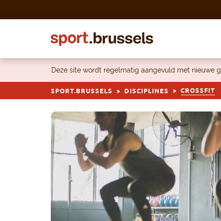
Skip to content
Deze site wordt regelmatig aangevuld met nieuwe g
CROSSFIT
SPORT.BRUSSELS
DISCIPLINES