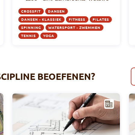
CROSSFIT
DANSEN
DANSEN - KLASSIEK
FITNESS
PILATES
SPINNING
WATERSPORT - ZWEMMEN
TENNIS
YOGA
SCIPLINE BEOEFENEN?
I
I
NFR
AST
RUC