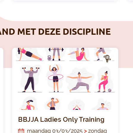
AND MET DEZE DISCIPLINE
A
A
CTIV
ITEI
T
BBJJA LADIES ONLY TRAINING
BBJJA
BBJJA Ladies Only Training
maandag 03/03/2025
>
zondag