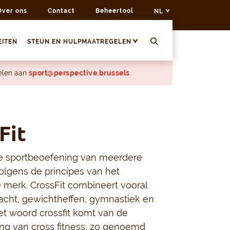
Over ons
Contact
Beheertool
NL
EITEN
STEUN EN HULPMAATREGELEN
delen aan
sport@perspective.brussels
Fit
 de sportbeoefening van meerdere
volgens de principes van het
 merk. CrossFit combineert vooral
racht, gewichtheffen, gymnastiek en
et woord crossfit komt van de
ng van cross fitness, zo genoemd