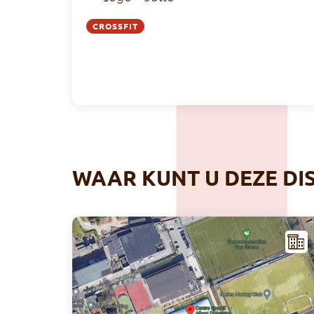
CROSSFIT
WAAR KUNT U DEZE DI
NFR
AST
RUC