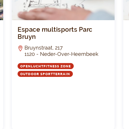
TUU
R
Centre Sportif Ixellois Albert Demuyter
Espac
Espace multisports Parc
Bruyn
Bruynstraat, 217
1120 - Neder-Over-Heembeek
OPENLUCHTFITNESS ZONE
OUTDOOR SPORTTERRAIN