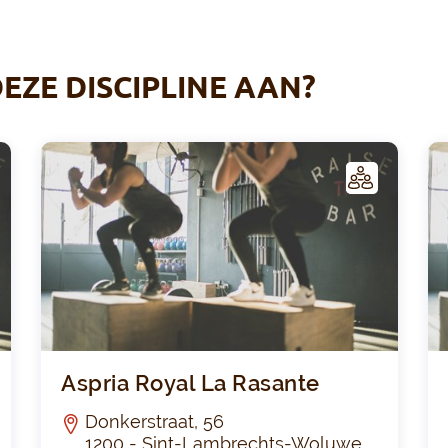
EZE DISCIPLINE AAN?
C
C
LUB
Cross Fit Vince 21
Aspri
Aspria Royal La Rasante
Donkerstraat, 56
1200 - Sint-Lambrechts-Woluwe