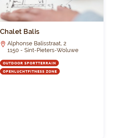
TUU
R
e multisports Parc Bruyn
Chalet Balis
Chalet Balis
Alphonse Balisstraat, 2
1150 - Sint-Pieters-Woluwe
OUTDOOR SPORTTERRAIN
OPENLUCHTFITNESS ZONE