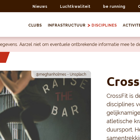
Nieuws
Luchtkwaliteit
be running
CLUBS
INFRASTRUCTUUR
DISCIPLINES
ACTIVIT
egevens. Aarzel niet om eventuele ontbrekende informatie mee te 
@meghanholmes - Unsplach
Cross
CrossFit is
disciplines 
gelijknamige
atletische k
duursport. H
samentrekki