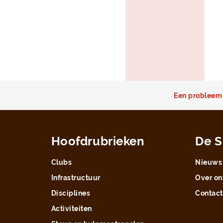
Een probleem 
Hoofdrubrieken
De S
Clubs
Nieuws
Infrastructuur
Over on
Disciplines
Contact
Activiteiten