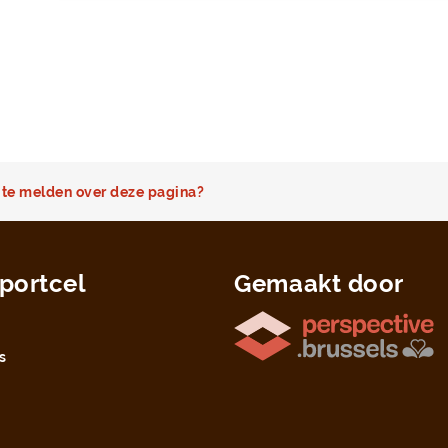
te melden over deze pagina?
portcel
Gemaakt door
s