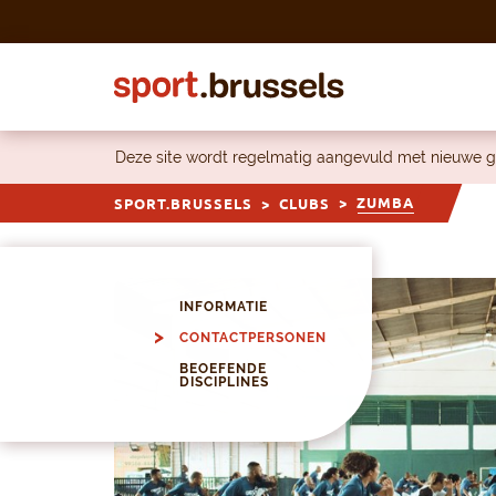
Skip to content
Deze site wordt regelmatig aangevuld met nieuwe g
ZUMBA
SPORT.BRUSSELS
CLUBS
INFORMATIE
CONTACTPERSONEN
BEOEFENDE
DISCIPLINES