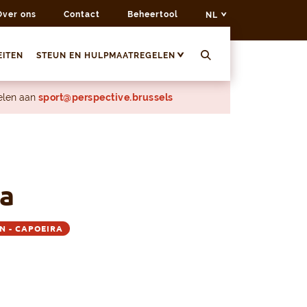
Over ons
Contact
Beheertool
NL
EITEN
STEUN EN HULPMAATREGELEN
delen aan
sport@perspective.brussels
a
N - CAPOEIRA