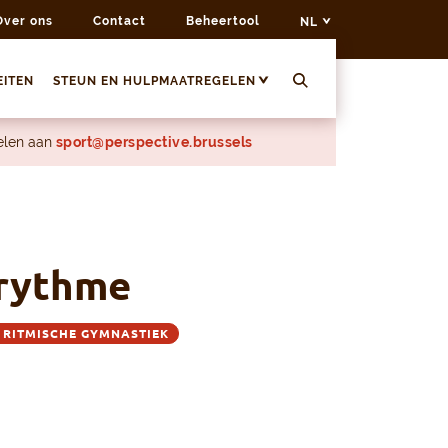
Over ons
Contact
Beheertool
NL
EITEN
STEUN EN HULPMAATREGELEN
delen aan
sport@perspective.brussels
orythme
 RITMISCHE GYMNASTIEK