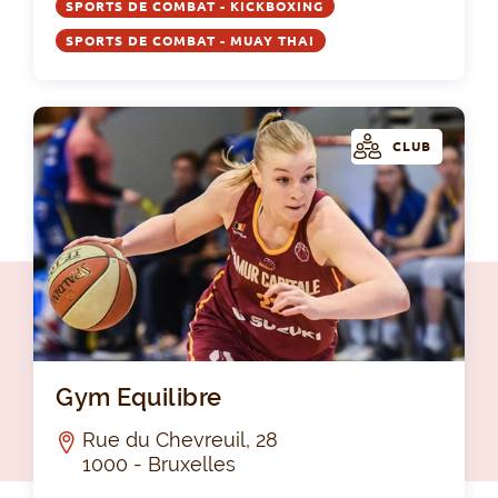
SPORTS DE COMBAT - KICKBOXING
SPORTS DE COMBAT - MUAY THAI
CLUB
Gym
Gym Equilibre
Rue du Chevreuil, 28
1000 - Bruxelles