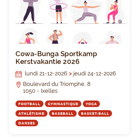
Cow
Cowa-Bunga Sportkamp
Kerstvakantie 2026
lundi 21-12-2026
>
jeudi 24-12-2026
Boulevard du Triomphe, 8
1050 - Ixelles
FOOTBALL
GYMNASTIQUE
YOGA
ATHLÉTISME
BASEBALL
BASKET-BALL
DANSES