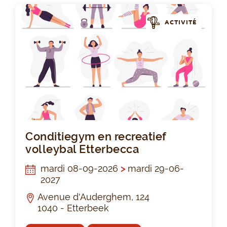
ACTIVITÉ
Con
Conditiegym en recreatief
volleybal Etterbecca
mardi 08-09-2026
>
mardi 29-06-
2027
Avenue d'Auderghem, 124
1040 - Etterbeek