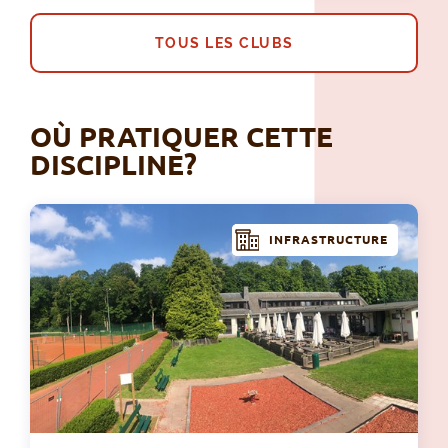
TOUS LES CLUBS
OÙ PRATIQUER CETTE
DISCIPLINE?
INFRASTRUCTURE
Wol