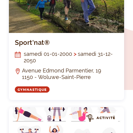
Spo
Sport'nat®
samedi 01-01-2000
>
samedi 31-12-
2050
Avenue Edmond Parmentier, 19
1150 - Woluwe-Saint-Pierre
GYMNASTIQUE
ACTIVITÉ