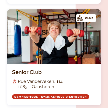
CLUB
Sen
Senior Club
Rue Vanderveken, 114
1083 - Ganshoren
GYMNASTIQUE - GYMNASTIQUE D’ENTRETIEN