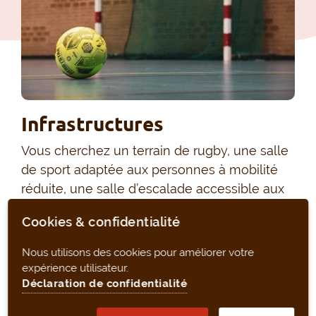
Infrastructures
Vous cherchez un terrain de rugby, une salle
de sport adaptée aux personnes à mobilité
réduite, une salle d’escalade accessible aux
enfants ?
sport.brussels
rassemble pour vous
Cookies & confidentialité
l’ensemble des infrastructures sportives
disponibles à Bruxelles.
Nous utilisons des cookies pour améliorer votre
expérience utilisateur.
Déclaration de confidentialité
TROUVER UNE INFRASTRUCTURE