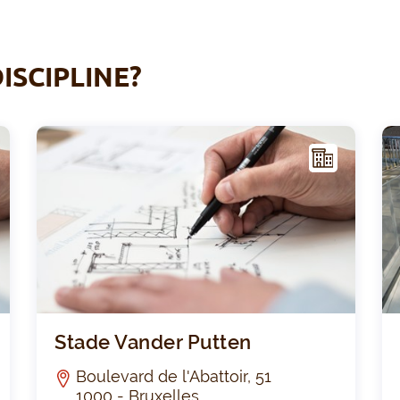
ISCIPLINE?
I
I
NFR
AST
RUC
TUR
E
Square des Ursulines
Stade
Stade Vander Putten
Boulevard de l'Abattoir, 51
1000 - Bruxelles