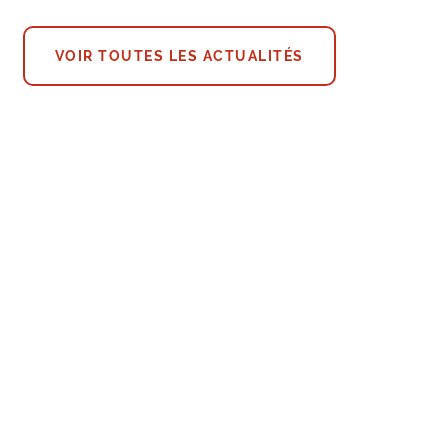
VOIR TOUTES LES ACTUALITÉS
amène le sport au cœur des parcs bruxellois !