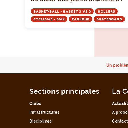
BASKET-BALL - BASKET 3 VS 3
ROLLERS
CYCLISME - BMX
PARKOUR
SKATEBOARD
Un problèm
Sections principales
La C
Clubs
Actuali
Infrastructures
À propo
Disciplines
Contact