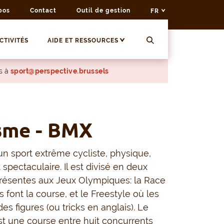
pos
Contact
Outil de gestion
FR
CTIVITÉS
AIDE ET RESSOURCES
s à
sport@perspective.brussels
sme - BMX
n sport extrême cycliste, physique,
spectaculaire. Il est divisé en deux
présentes aux Jeux Olympiques: la Race
s font la course, et le Freestyle où les
des figures (ou tricks en anglais). Le
t une course entre huit concurrents