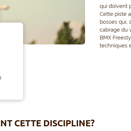
qui doivent 
Cette piste 
bosses qui, s
cabrage du v
BMX Freestyl
techniques e
E
T CETTE DISCIPLINE?