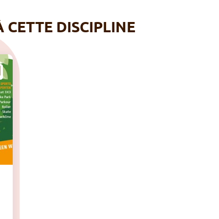
À CETTE DISCIPLINE
A
U
T
De mai à septembre, Bruxelles Environnement 