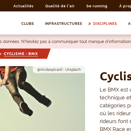
Actualités
Qualité de l'air
be running
À pro
CLUBS
INFRASTRUCTURES
DISCIPLINES
A
les données. N’hésitez pas à communiquer tout manque d’information
CYCLISME - BMX
@nicolaspicard - Unsplach
Cycli
Le BMX est u
technique et 
catégories 
où les rideur
rideurs font 
BMX Race es