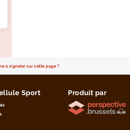
e à signaler sur cette page ?
ellule Sport
Produit par
tés
s