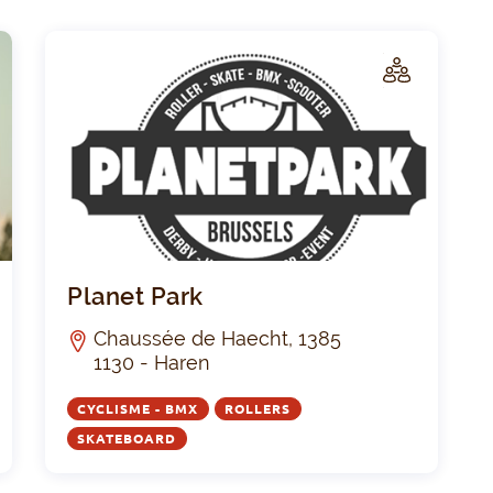
C
C
LUB
Bxtreme Club
Plane
Planet Park
Chaussée de Haecht, 1385
1130 - Haren
CYCLISME - BMX
ROLLERS
SKATEBOARD