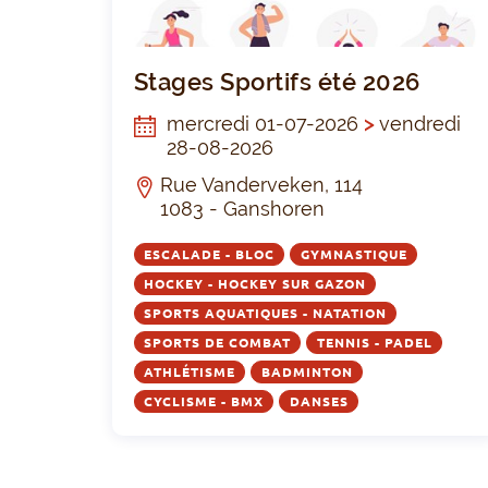
Stages Sportifs été 2026
mercredi 01-07-2026
>
vendredi
28-08-2026
Rue Vanderveken, 114
1083 - Ganshoren
ESCALADE - BLOC
GYMNASTIQUE
HOCKEY - HOCKEY SUR GAZON
SPORTS AQUATIQUES - NATATION
SPORTS DE COMBAT
TENNIS - PADEL
ATHLÉTISME
BADMINTON
CYCLISME - BMX
DANSES