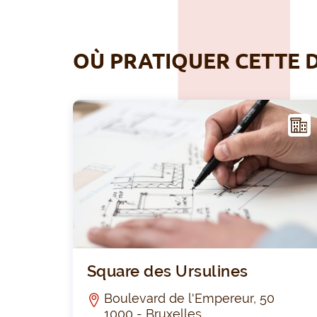
OÙ PRATIQUER CETTE D
NFR
AST
RUC
TUR
E
Square des Ursulines
Boulevard de l'Empereur, 50
1000 - Bruxelles