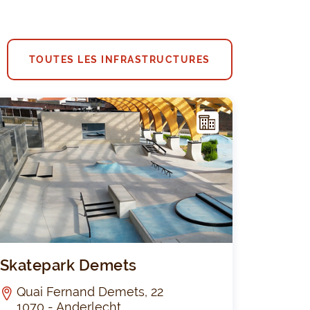
TOUTES LES INFRASTRUCTURES
I
NFR
AST
RUC
TUR
E
 Vander Putten
Skatepark 
Skatepark Demets
Quai Fernand Demets, 22
1070 - Anderlecht