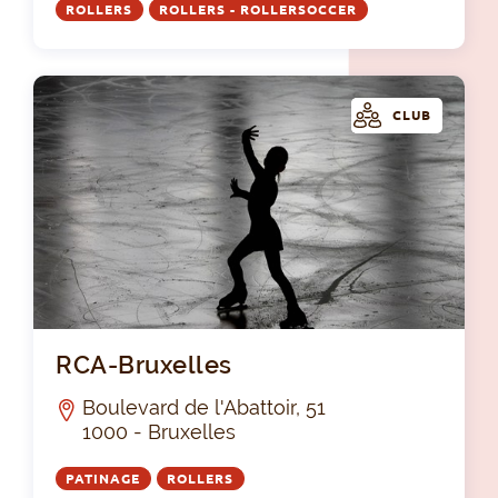
ROLLERS
ROLLERS - ROLLERSOCCER
CLUB
RCA
RCA-Bruxelles
Boulevard de l'Abattoir, 51
1000 - Bruxelles
PATINAGE
ROLLERS