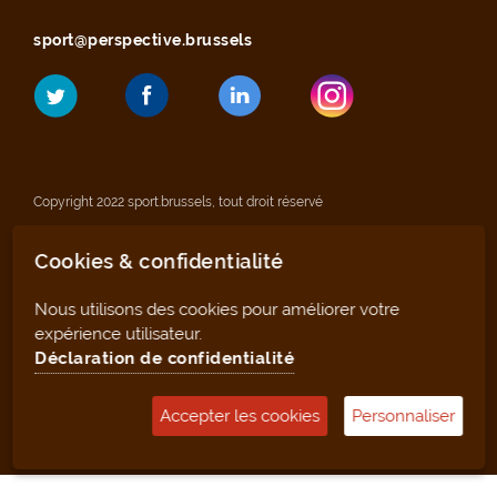
sport@perspective.brussels
Copyright 2022 sport.brussels, tout droit réservé
Cookies & confidentialité
Mentions légales
Nous utilisons des cookies pour améliorer votre
Déclaration de confidentialité
expérience utilisateur.
Déclaration de confidentialité
Plan du site
Accepter les cookies
Personnaliser
Outil de gestion (pour les clubs et infrastructures)