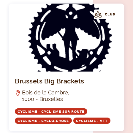
CLUB
Bru
Brussels Big Brackets
Bois de la Cambre,
1000 - Bruxelles
CYCLISME - CYCLISME SUR ROUTE
CYCLISME - CYCLO-CROSS
CYCLISME - VTT