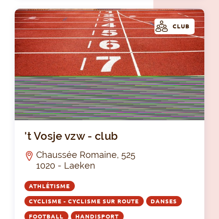
CLUB
't 
't Vosje vzw - club
Chaussée Romaine, 525
1020 - Laeken
ATHLÉTISME
CYCLISME - CYCLISME SUR ROUTE
DANSES
FOOTBALL
HANDISPORT