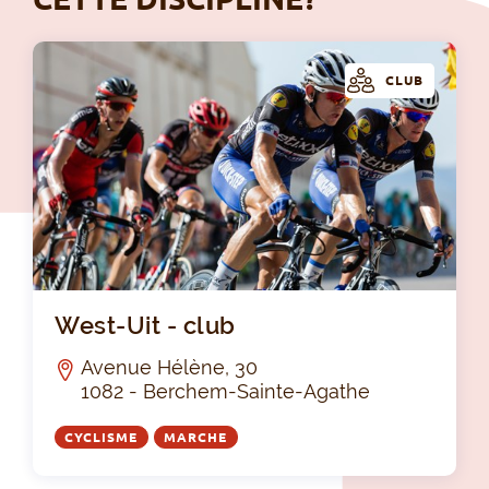
CLUB
Wes
West-Uit - club
Avenue Hélène, 30
1082 - Berchem-Sainte-Agathe
CYCLISME
MARCHE