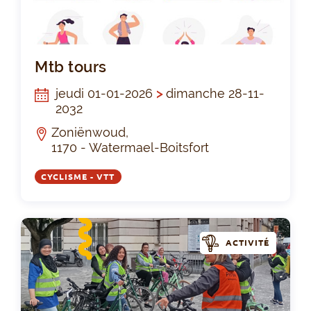
Mtb
Mtb tours
jeudi 01-01-2026
>
dimanche 28-11-
2032
Zoniënwoud,
1170 - Watermael-Boitsfort
CYCLISME - VTT
ACTIVITÉ