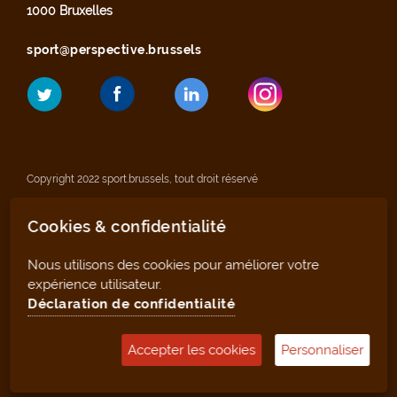
1000 Bruxelles
sport@perspective.brussels
Copyright 2022 sport.brussels, tout droit réservé
Cookies & confidentialité
Mentions légales
Nous utilisons des cookies pour améliorer votre
Déclaration de confidentialité
expérience utilisateur.
Déclaration de confidentialité
Plan du site
Accepter les cookies
Personnaliser
Outil de gestion (pour les clubs et infrastructures)