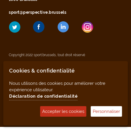
sport@perspective.brussels
Copyright 2022 sport.brussels, tout droit réservé
Cookies & confidentialité
Mentions légales
Nous utilisons des cookies pour améliorer votre
Déclaration de confidentialité
expérience utilisateur.
Déclaration de confidentialité
Plan du site
Accepter les cookies
Personnaliser
Outil de gestion (pour les clubs et infrastructures)