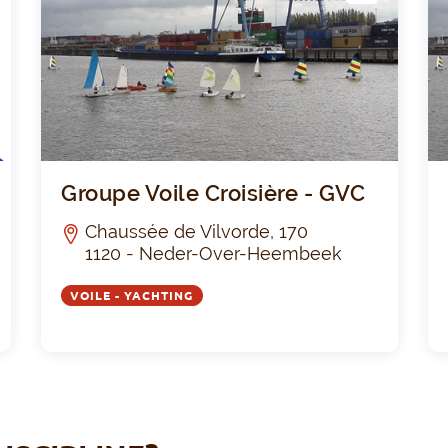
LUB
Navistop, Pôle nautique solidaire
Group
Groupe Voile Croisière - GVC
Chaussée de Vilvorde, 170
1120 - Neder-Over-Heembeek
VOILE - YACHTING