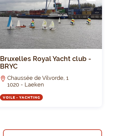
LUB
e Voile Croisière - GVC
Bruxelles Ro
Bruxelles Royal Yacht club -
BRYC
Chaussée de Vilvorde, 1
1020 - Laeken
VOILE - YACHTING