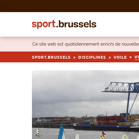
Skip to content
Ce site web est quotidiennement enrichi de nouvel
V
SPORT.BRUSSELS
DISCIPLINES
VOILE