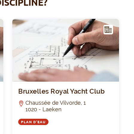
ISCIPLINE?
I
I
NFR
AST
RUC
TUR
E
Centre sportif du Quai des Usines
Bruxe
Bruxelles Royal Yacht Club
Chaussée de Vilvorde, 1
1020 - Laeken
PLAN D’EAU