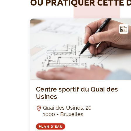
OÙ PRATIQUER CETTE D
NFR
AST
RUC
TUR
E
Centre sportif du Quai des
Usines
Quai des Usines, 20
1000 - Bruxelles
PLAN D’EAU