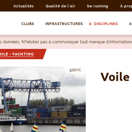
Actualités
Qualité de l'air
be running
À pro
CLUBS
INFRASTRUCTURES
DISCIPLINES
A
les données. N’hésitez pas à communiquer tout manque d’information
OILE - YACHTING
@BRYC
Voile