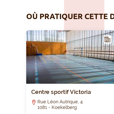
OÙ PRATIQUER CETTE D
NFR
AST
RUC
TUR
E
Centre sportif Victoria
Rue Léon Autrique, 4
1081 - Koekelberg