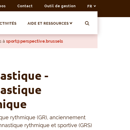
pos
Contact
Outil de gestion
FR
CTIVITÉS
AIDE ET RESSOURCES
s à
sport@perspective.brussels
stique -
astique
mique
que rythmique (GR), anciennement
nastique rythmique et sportive (GRS)