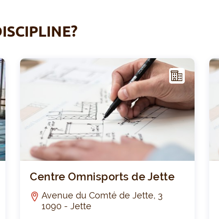
ISCIPLINE?
I
I
NFR
AST
RUC
TUR
E
Centre sportif Victoria
Centr
Centre Omnisports de Jette
Avenue du Comté de Jette, 3
1090 - Jette