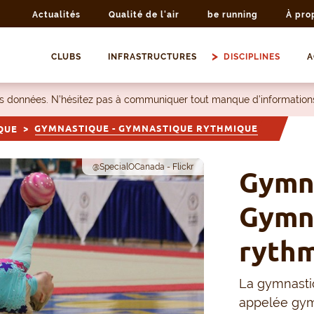
Actualités
Qualité de l'air
be running
À pro
CLUBS
INFRASTRUCTURES
DISCIPLINES
A
les données. N’hésitez pas à communiquer tout manque d’information
GYMNASTIQUE - GYMNASTIQUE RYTHMIQUE
QUE
@SpecialOCanada - Flickr
Gymna
Gymn
ryth
La gymnasti
appelée gym