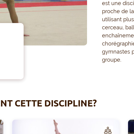
est une disc
proche de la
utilisant plu
cerceau, bal
enchaînement
chorégraphie,
gymnastes p
groupe.
T CETTE DISCIPLINE?
C
C