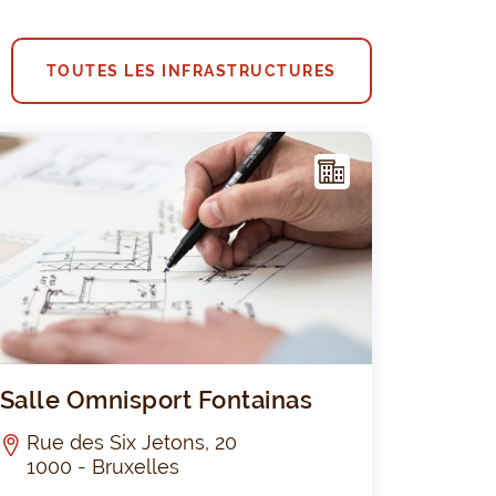
TOUTES LES INFRASTRUCTURES
I
NFR
AST
RUC
TUR
E
e Omnisports de Jette
Salle Omnis
Salle Omnisport Fontainas
Rue des Six Jetons, 20
1000 - Bruxelles