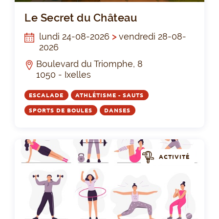
Le 
Le Secret du Château
lundi 24-08-2026
>
vendredi 28-08-
2026
Boulevard du Triomphe, 8
1050 - Ixelles
ESCALADE
ATHLÉTISME - SAUTS
SPORTS DE BOULES
DANSES
ACTIVITÉ