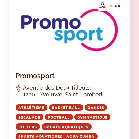
CLUB
Pr
Promosport
Avenue des Deux Tilleuls,
1200 - Woluwe-Saint-Lambert
ATHLÉTISME
BASKET-BALL
DANSES
ESCALADE
FOOTBALL
GYMNASTIQUE
ROLLERS
SPORTS AQUATIQUES
SPORTS AQUATIQUES - AQUA ZUMBA