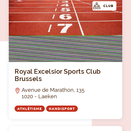
CLUB
Roy
Royal Excelsior Sports Club
Brussels
Avenue de Marathon, 135
1020 - Laeken
ATHLÉTISME
HANDISPORT