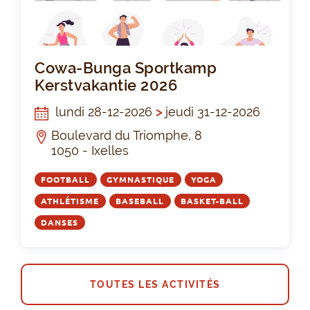
Cow
Cowa-Bunga Sportkamp
Kerstvakantie 2026
lundi 28-12-2026
>
jeudi 31-12-2026
Boulevard du Triomphe, 8
1050 - Ixelles
FOOTBALL
GYMNASTIQUE
YOGA
ATHLÉTISME
BASEBALL
BASKET-BALL
DANSES
TOUTES LES ACTIVITÉS