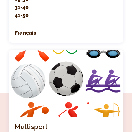
31-40
41-50
Français
Multisport