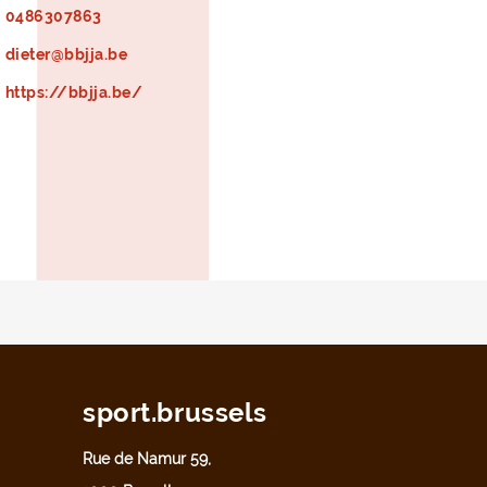
0486307863
dieter@bbjja.be
https://bbjja.be/
sport.brussels
Rue de Namur 59,