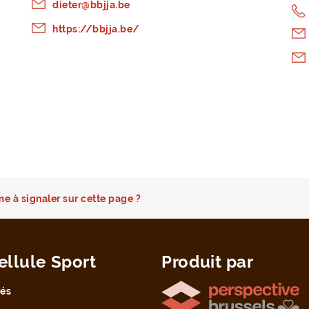
dieter@bbjja.be
https://bbjja.be/
e à signaler sur cette page ?
ellule Sport
Produit par
tés