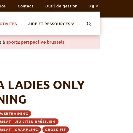
pos
Contact
Outil de gestion
FR
CTIVITÉS
AIDE ET RESSOURCES
s à
sport@perspective.brussels
A LADIES ONLY
NING
WERTRAINING
BAT - JIU-JITSU BRÉSILIEN
MBAT - GRAPPLING
CROSS-FIT