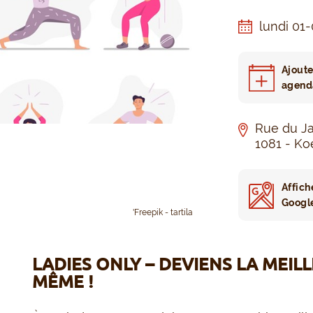
lundi 01
Ajoute
agend
Rue du Ja
1081 - Ko
Affich
Googl
'Freepik - tartila
LADIES ONLY – DEVIENS LA MEIL
MÊME !