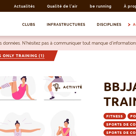
Actualités
Qualité de l'air
be running
À pro
CLUBS
INFRASTRUCTURES
DISCIPLINES
A
les données. N’hésitez pas à communiquer tout manque d’information
S ONLY TRAINING (1)
BBJJ
ACTIVITÉ
TRAI
FITNESS
PO
SPORTS DE COM
SPORTS DE CO