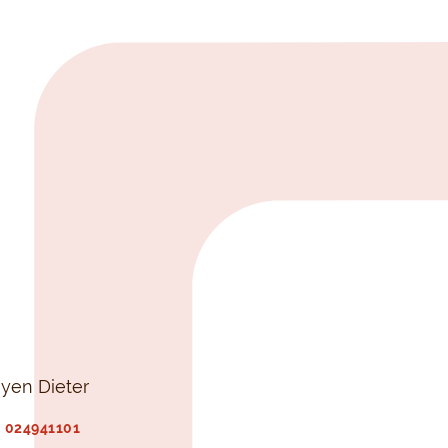
uyen Dieter
024941101