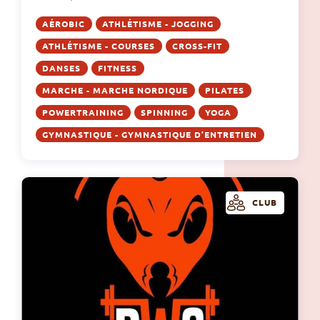
AÉROBIC
ATHLÉTISME - JOGGING
ATHLÉTISME - COURSES
CROSS-FIT
DANSES
FITNESS
MARCHE - MARCHE NORDIQUE
PILATES
POWERTRAINING
SPINNING
YOGA
GYMNASTIQUE - GYMNASTIQUE D’ENTRETIEN
CLUB