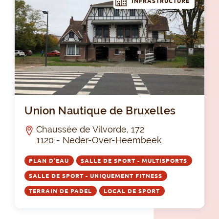
INFRASTRUCTURE
Uni
Union Nautique de Bruxelles
Chaussée de Vilvorde, 172
1120 - Neder-Over-Heembeek
PLAN D’EAU
SALLE DE SPORT - MULTISPORTS
SALLE DE SPORT - UNIQUEMENT FITNESS
TERRAIN DE PADEL
LOCAL DE SPORT