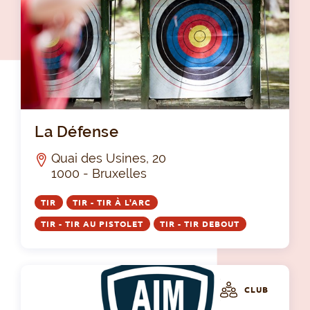
La 
La Défense
Quai des Usines, 20
1000 - Bruxelles
TIR
TIR - TIR À L'ARC
TIR - TIR AU PISTOLET
TIR - TIR DEBOUT
CLUB