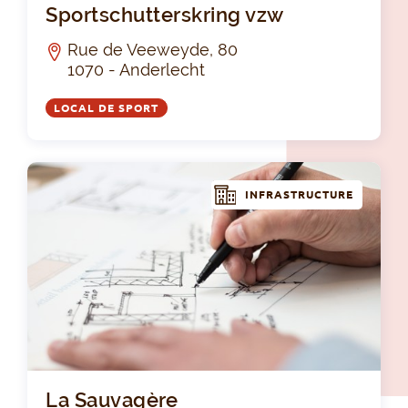
Sportschutterskring vzw
Rue de Veeweyde, 80
1070 - Anderlecht
LOCAL DE SPORT
INFRASTRUCTURE
La 
La Sauvagère