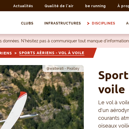
Actualités
Qualité de l'air
be running
À pro
CLUBS
INFRASTRUCTURES
DISCIPLINES
A
les données. N’hésitez pas à communiquer tout manque d’information
SPORTS AÉRIENS - VOL À VOILE
RIENS
@walter46 - Pixabay
Sport
voile
Le vol à voil
d'un aérodyn
courants at
oiseaux voil