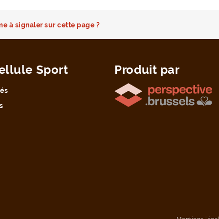
e à signaler sur cette page ?
ellule Sport
Produit par
tés
s