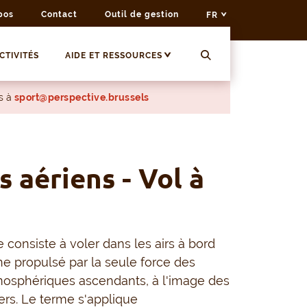
pos
Contact
Outil de gestion
FR
CTIVITÉS
AIDE ET RESSOURCES
s à
sport@perspective.brussels
s aériens - Vol à
e consiste à voler dans les airs à bord
e propulsé par la seule force des
mosphériques ascendants, à l'image des
iers. Le terme s'applique