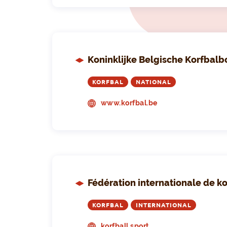
Koninklijke Belgische Korfbal
KORFBAL
NATIONAL
www.korfbal.be
Fédération internationale de k
KORFBAL
INTERNATIONAL
korfball.sport