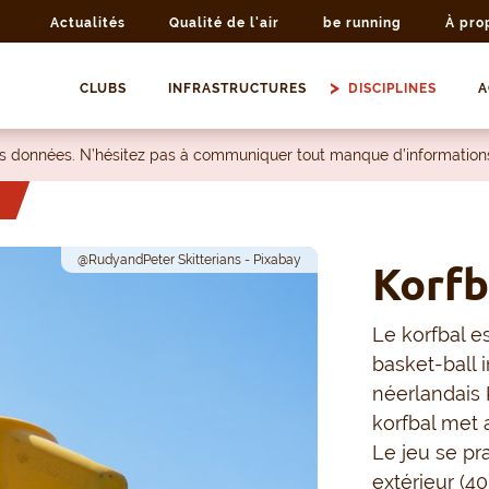
Actualités
Qualité de l'air
be running
À pro
CLUBS
INFRASTRUCTURES
DISCIPLINES
A
les données. N’hésitez pas à communiquer tout manque d’information
@RudyandPeter Skitterians - Pixabay
Korfb
Le korfbal e
basket-ball 
néerlandais K
korfbal met 
Le jeu se pra
extérieur (4