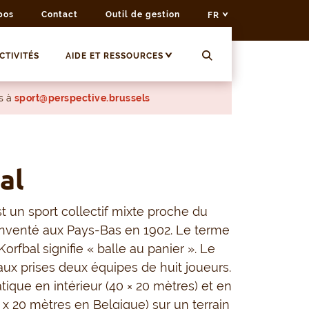
pos
Contact
Outil de gestion
FR
CTIVITÉS
AIDE ET RESSOURCES
s à
sport@perspective.brussels
al
st un sport collectif mixte proche du
inventé aux Pays-Bas en 1902. Le terme
orfbal signifie « balle au panier ». Le
aux prises deux équipes de huit joueurs.
tique en intérieur (40 × 20 mètres) et en
0 x 20 mètres en Belgique) sur un terrain