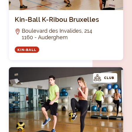
Kin
Kin-Ball K-Ribou Bruxelles
Boulevard des Invalides, 214
1160 - Auderghem
KIN-BALL
CLUB