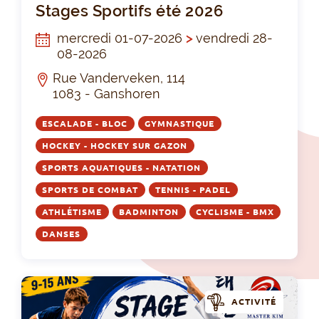
Stages Sportifs été 2026
mercredi 01-07-2026
>
vendredi 28-
08-2026
Rue Vanderveken, 114
1083 - Ganshoren
ESCALADE - BLOC
GYMNASTIQUE
HOCKEY - HOCKEY SUR GAZON
SPORTS AQUATIQUES - NATATION
SPORTS DE COMBAT
TENNIS - PADEL
ATHLÉTISME
BADMINTON
CYCLISME - BMX
DANSES
ACTIVITÉ