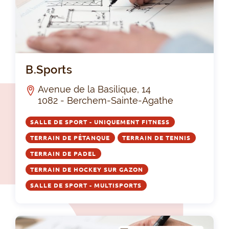
B.S
B.Sports
Avenue de la Basilique, 14
1082 - Berchem-Sainte-Agathe
SALLE DE SPORT - UNIQUEMENT FITNESS
TERRAIN DE PÉTANQUE
TERRAIN DE TENNIS
TERRAIN DE PADEL
TERRAIN DE HOCKEY SUR GAZON
SALLE DE SPORT - MULTISPORTS