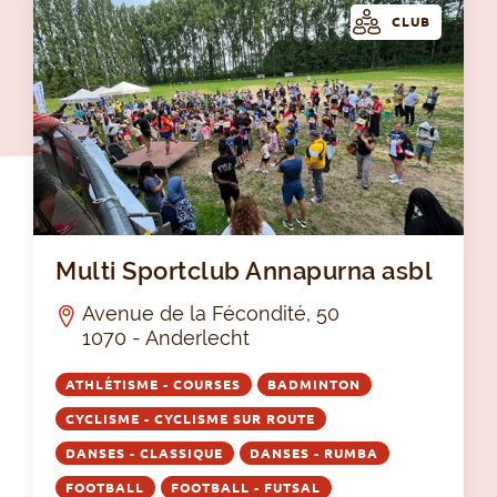
CLUB
Mul
Multi Sportclub Annapurna asbl
Avenue de la Fécondité, 50
1070 - Anderlecht
ATHLÉTISME - COURSES
BADMINTON
CYCLISME - CYCLISME SUR ROUTE
DANSES - CLASSIQUE
DANSES - RUMBA
FOOTBALL
FOOTBALL - FUTSAL