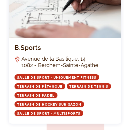
B.S
B.Sports
Avenue de la Basilique, 14
1082 - Berchem-Sainte-Agathe
SALLE DE SPORT - UNIQUEMENT FITNESS
TERRAIN DE PÉTANQUE
TERRAIN DE TENNIS
TERRAIN DE PADEL
TERRAIN DE HOCKEY SUR GAZON
SALLE DE SPORT - MULTISPORTS