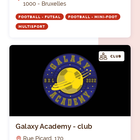
1000 - Bruxelles
FOOTBALL - FUTSAL
FOOTBALL - MINI-FOOT
MULTISPORT
CLUB
Gal
Galaxy Academy - club
Rue Picard, 170