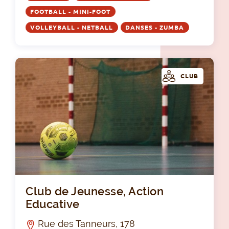
FOOTBALL - MINI-FOOT
VOLLEYBALL - NETBALL
DANSES - ZUMBA
CLUB
Clu
Club de Jeunesse, Action
Educative
Rue des Tanneurs, 178