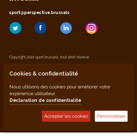
sport@perspective.brussels
Copyright 2022 sport.brussels, tout droit réservé
Cookies & confidentialité
Mentions légales
Nous utilisons des cookies pour améliorer votre
Déclaration de confidentialité
expérience utilisateur.
Déclaration de confidentialité
Plan du site
Accepter les cookies
Personnaliser
Outil de gestion (pour les clubs et infrastructures)