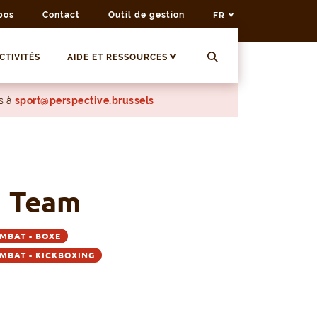
pos
Contact
Outil de gestion
FR
CTIVITÉS
AIDE ET RESSOURCES
s à
sport@perspective.brussels
n Team
MBAT - BOXE
MBAT - KICKBOXING