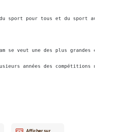
du sport pour tous et du sport au féminin. No
am se veut une des plus grandes équipes de no
usieurs années des compétitions nommées: "Fi
Afficher sur