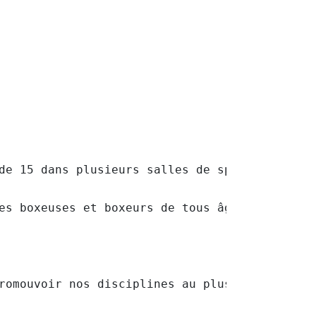
de 15 dans plusieurs salles de sport de notre
es boxeuses et boxeurs de tous âges, venant d
romouvoir nos disciplines au plus grand publi