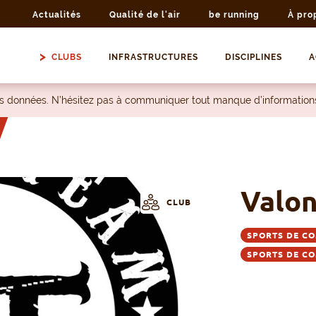
Actualités
Qualité de l'air
be running
À pro
CLUBS
INFRASTRUCTURES
DISCIPLINES
A
les données. N’hésitez pas à communiquer tout manque d’information
Valo
CLUB
SPORTS DE CO
SPORTS DE CO