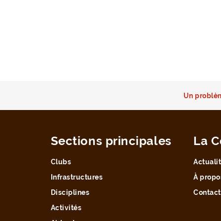
Un problèm
Sections principales
La C
Clubs
Actuali
Infrastructures
À propo
Disciplines
Contact
Activités