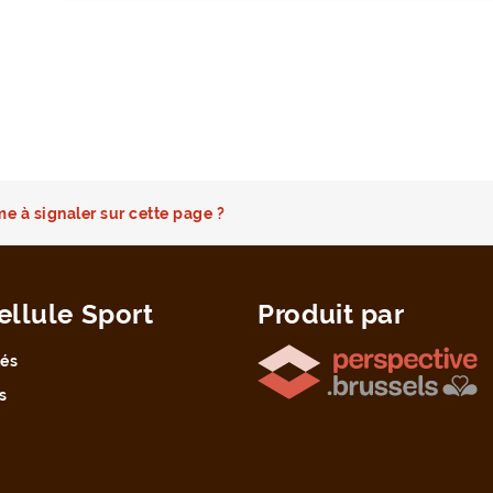
e à signaler sur cette page ?
ellule Sport
Produit par
tés
s