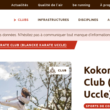
Actualités
Qualité de l'air
be running
À pro
CLUBS
INFRASTRUCTURES
DISCIPLINES
A
les données. N’hésitez pas à communiquer tout manque d’information
RATE CLUB (BLANCKE KARATE UCCLE)
Kokor
CLUB
Club 
Uccle
SPORTS DE CO