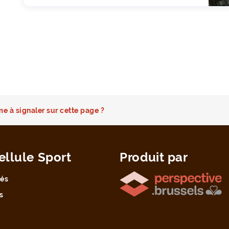
e à signaler sur cette page ?
ellule Sport
Produit par
tés
s