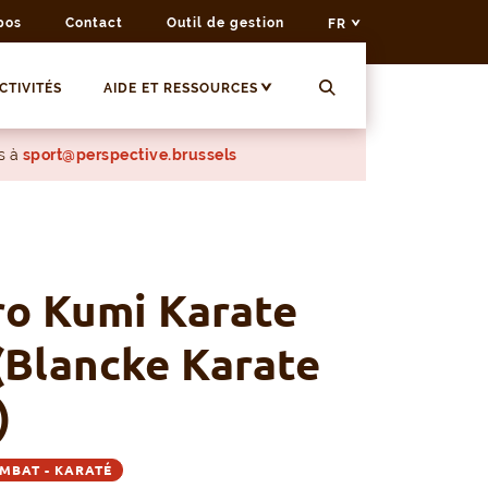
pos
Contact
Outil de gestion
FR
CTIVITÉS
AIDE ET RESSOURCES
s à
sport@perspective.brussels
o Kumi Karate
(Blancke Karate
)
MBAT - KARATÉ