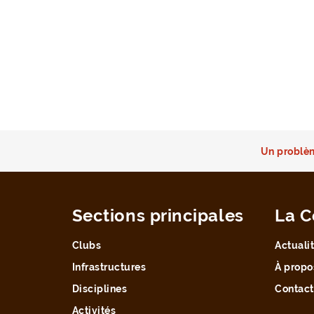
Un problèm
Sections principales
La C
Clubs
Actuali
Infrastructures
À propo
Disciplines
Contact
Activités