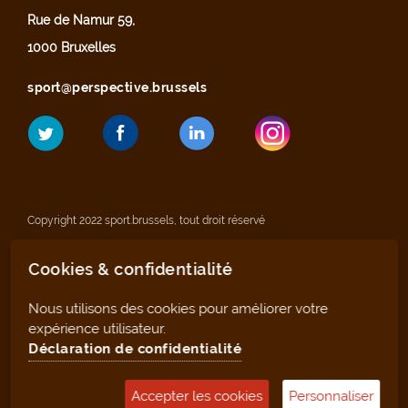
Rue de Namur 59,
1000 Bruxelles
sport@perspective.brussels
Copyright 2022 sport.brussels, tout droit réservé
Cookies & confidentialité
Mentions légales
Nous utilisons des cookies pour améliorer votre
Déclaration de confidentialité
expérience utilisateur.
Déclaration de confidentialité
Plan du site
Accepter les cookies
Personnaliser
Outil de gestion (pour les clubs et infrastructures)